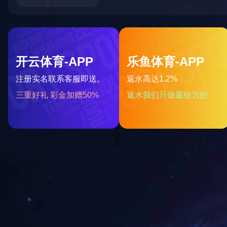
华体会平台-华
体会(中国)
PRODUCTS
热镀锌加工
标志杆系列
电缆桥架系列
格栅系列
上一篇：