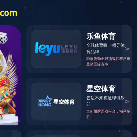
咨询热线： 13863631588
艺
资质荣誉
华体会平台
联系我们