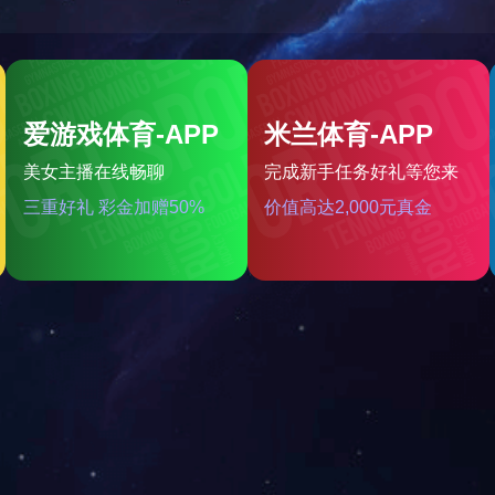
国家排污许可证
时间：2020-10-16 17:41:30
浏览量：8770
下一篇：
华体会平