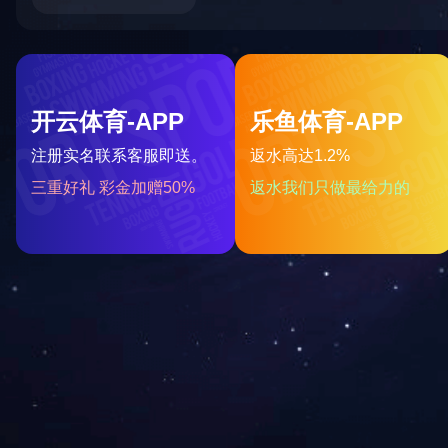
百度网盘文件链接：
提取码：8gme
上一篇：
突发环境事件应急预案