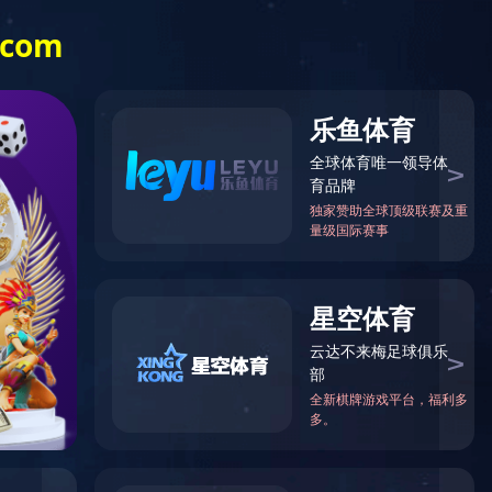
咨询热线： 13863631588
艺
资质荣誉
华体会平台
联系我们