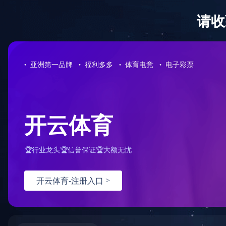
华体会平台
欢迎访问 华体会平台-华体会(中国) 官方网站