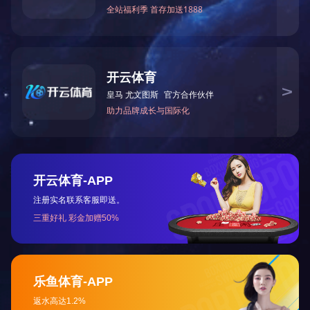
管塔、铁塔系列
太阳能光伏支架
上一篇：
格栅
公路护栏
咨询热线:
13863631588
在线咨询