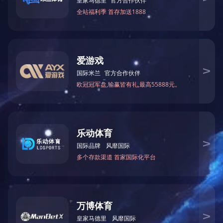
华体会平台-华
体会(中国)
PRODUCTS
热镀锌加工
标志杆系列
电缆桥架系列
格栅系列