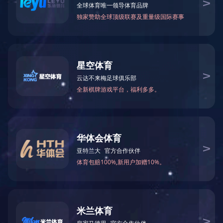
格栅系列
/ 20220218162812458