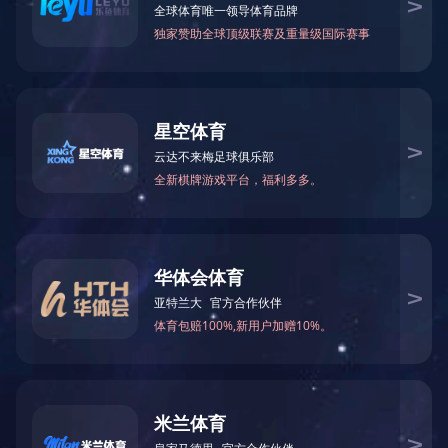
热镀锌加工
/ 20220218162812603